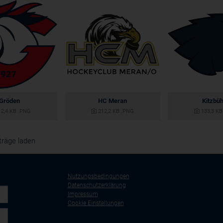
Gröden
HC Meran
Kitzbüh
12,4 KB
.PNG
212,2 KB
.PNG
133,3 KB
träge laden
Nutzungsbedingungen
Datenschutzerklärung
Impressum
Cookie Einstellungen