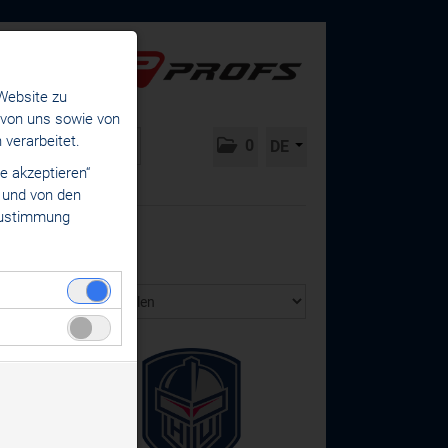
Website zu
 von uns sowie von
verarbeitet.
0
DE
e akzeptieren“
s und von den
 Zustimmung
eie Funktion der
werden an keine
oziale Medien)
er gesetzt. Das