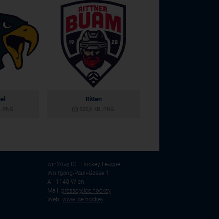
el
Ritten
.PNG
525,9 KB
.PNG
win2day ICE Hockey League
Wolfgang-Pauli-Gasse 1
A - 1140 Wien
Mail:
presse@ice.hockey
Web:
www.ice.hockey