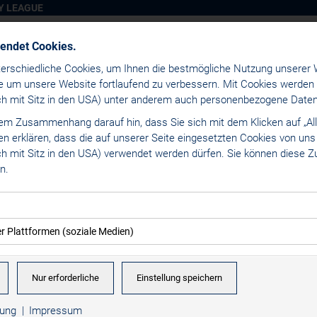
Y LEAGUE
wendet Cookies.
erschiedliche Cookies, um Ihnen die best­mögliche Nutzung unserer 
e um unsere Website fortlaufend zu verbessern. Mit Cookies werden
uch mit Sitz in den USA) unter anderem auch personenbezogene Daten 
sem Zusammenhang darauf hin, dass Sie sich mit dem Klicken auf „All
os Alps Hockey League
/
Teamlogos
den erklären, dass die auf unserer Seite eingesetzten Cookies von un
uch mit Sitz in den USA) verwendet werden dürfen. Sie können diese
n.
A TEAMLOGOS
24
2022
2021
2019
kies ermöglichen grundlegende Funktionen und sind für die einwandfr
er Plattformen (soziale Medien)
rlich. Diese Cookies speichern keine personenbezogenen Daten und 
mmung können eingebettete Inhalte von Drittanbietern (in der Regel s
elt.
n. Dadurch werden auch Cookies der Drittanbieter auf Ihrem Comput
Nur erforderliche
Einstellung speichern
mer der Website (Erstanbieter)
Anbieter mit Sitz in den USA.
Domain
Ablauf
Zweck
rung
Impressum