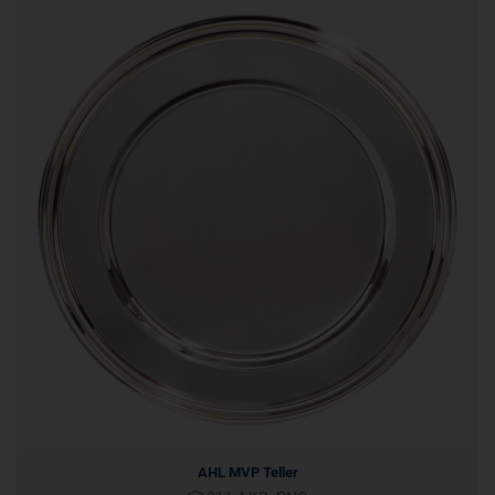
Cookie
ahoy_*
powrio.com
https://www.powr.io/privacy
_ga, _gid
www.powrio.com
Cookies der eingeblendeten sozialen Medien werden gesetzt
AHL MVP Teller