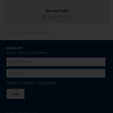
AHL MVP Teller
216,5 KB
.PNG
Alle Einträge wurden geladen.
ANMELDEN
Exklusiv-Login für Fachpresse:
Passwort vergessen?
|
Neu anmelden