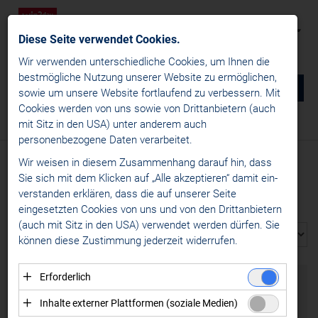
Diese Seite verwendet Cookies.
Wir verwenden unterschiedliche Cookies, um Ihnen die
best­mögliche Nutzung unserer Website zu ermöglichen,
0
DE
sowie um unsere Website fortlaufend zu verbessern. Mit
Cookies werden von uns sowie von Drittanbietern (auch
NEWS
mit Sitz in den USA) unter anderem auch
Media
/
Logos Alps Hockey League
/
AHL Trophäen
personenbezogene Daten verarbeitet.
MEDIA
Wir weisen in diesem Zusammenhang darauf hin, dass
MEDIA AHL TROPHÄEN
Logos win2day ICE Hockey League
Sie sich mit dem Klicken auf „Alle akzeptieren“ damit ein­
ver­standen erklären, dass die auf unserer Seite
Logos Alps Hockey League
Alle
2018
eingesetzten Cookies von uns und von den Drittanbietern
Ligalogo
(auch mit Sitz in den USA) verwendet werden dürfen. Sie
können diese Zustimmung jederzeit widerrufen.
Teamlogos
AHL Trophäen
Erforderlich
Logos win2day Austrian Women's Hockey League
Essenzielle Cookies ermöglichen grundlegende
Inhalte externer Plattformen (soziale Medien)
Logos European Women's Hockey League
Funktionen und sind für die einwandfreie Funktion der