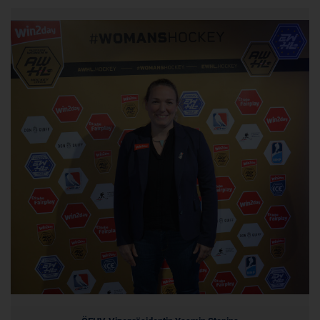
Cookie
ahoy_*
powrio.com
https://www.powr.io/privacy
_ga, _gid
www.powrio.com
Cookies der eingeblendeten sozialen Medien werden gesetzt