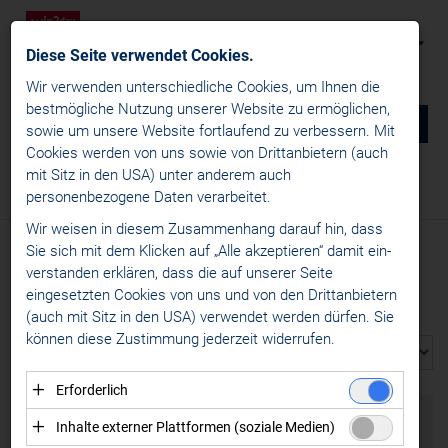
Diese Seite verwendet Cookies.
Wir verwenden unterschiedliche Cookies, um Ihnen die
best­mögliche Nutzung unserer Website zu ermöglichen,
0
DE
sowie um unsere Website fortlaufend zu verbessern. Mit
Cookies werden von uns sowie von Drittanbietern (auch
NEWS
mit Sitz in den USA) unter anderem auch
Media
/
Logos win2day Austrian Women's Hockey League
/
personenbezogene Daten verarbeitet.
Fotos Yasmin Stepina
MEDIA
Wir weisen in diesem Zusammenhang darauf hin, dass
Logos win2day ICE Hockey League
Sie sich mit dem Klicken auf „Alle akzeptieren“ damit ein­
MEDIA FOTOS YASMIN STEPINA
ver­standen erklären, dass die auf unserer Seite
Logos Alps Hockey League
eingesetzten Cookies von uns und von den Drittanbietern
Alle
2024
(auch mit Sitz in den USA) verwendet werden dürfen. Sie
Logos win2day Austrian Women's Hockey League
können diese Zustimmung jederzeit widerrufen.
Ligalogo
Teamlogos
Erforderlich
Fotos Yasmin Stepina
Essenzielle Cookies ermöglichen grundlegende
Inhalte externer Plattformen (soziale Medien)
Logos European Women's Hockey League
Funktionen und sind für die einwandfreie Funktion der