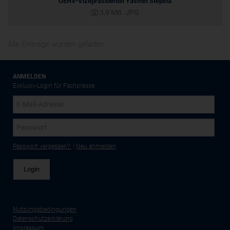
ÖEHV-Vizepräsidentin Yasmin Stepina
3,9 MB
.JPG
Alle Einträge wurden geladen.
ANMELDEN
Exklusiv-Login für Fachpresse:
Passwort vergessen?
|
Neu anmelden
Nutzungsbedingungen
Datenschutzerklärung
Impressum