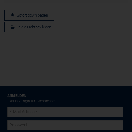
Cookie
ahoy_*
Sofort downloaden
powrio.com
https://www.powr.io/privacy
In die Lightbox legen
_ga, _gid
www.powrio.com
Cookies der eingeblendeten sozialen Medien werden gesetzt
ANMELDEN
Exklusiv-Login für Fachpresse: