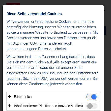
Diese Seite verwendet Cookies.
Wir verwenden unterschiedliche Cookies, um Ihnen die
best­mögliche Nutzung unserer Website zu ermöglichen,
0
DE
sowie um unsere Website fortlaufend zu verbessern. Mit
Cookies werden von uns sowie von Drittanbietern (auch
NEWS
mit Sitz in den USA) unter anderem auch
Media
/
Logos Alps Hockey League
/
Teamlogos
personenbezogene Daten verarbeitet.
MEDIA
Wir weisen in diesem Zusammenhang darauf hin, dass
Dateien
Logos win2day ICE Hockey League
Sie sich mit dem Klicken auf „Alle akzeptieren“ damit ein­
ver­standen erklären, dass die auf unserer Seite
Logos Alps Hockey League
eingesetzten Cookies von uns und von den Drittanbietern
Ligalogo
(auch mit Sitz in den USA) verwendet werden dürfen. Sie
können diese Zustimmung jederzeit widerrufen.
Teamlogos
AHL Trophäen
Erforderlich
Logos win2day Austrian Women's Hockey League
Essenzielle Cookies ermöglichen grundlegende
Inhalte externer Plattformen (soziale Medien)
Logos European Women's Hockey League
Funktionen und sind für die einwandfreie Funktion der