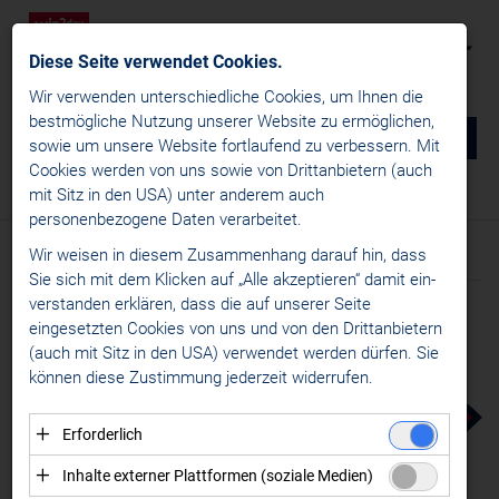
Diese Seite verwendet Cookies.
Wir verwenden unterschiedliche Cookies, um Ihnen die
best­mögliche Nutzung unserer Website zu ermöglichen,
0
DE
sowie um unsere Website fortlaufend zu verbessern. Mit
Cookies werden von uns sowie von Drittanbietern (auch
NEWS
mit Sitz in den USA) unter anderem auch
Media
/
Logos Alps Hockey League
/
Teamlogos
personenbezogene Daten verarbeitet.
MEDIA
Wir weisen in diesem Zusammenhang darauf hin, dass
Dateien
Logos win2day ICE Hockey League
Sie sich mit dem Klicken auf „Alle akzeptieren“ damit ein­
ver­standen erklären, dass die auf unserer Seite
Logos Alps Hockey League
eingesetzten Cookies von uns und von den Drittanbietern
Ligalogo
(auch mit Sitz in den USA) verwendet werden dürfen. Sie
können diese Zustimmung jederzeit widerrufen.
Teamlogos
AHL Trophäen
Erforderlich
Logos win2day Austrian Women's Hockey League
Essenzielle Cookies ermöglichen grundlegende
Inhalte externer Plattformen (soziale Medien)
Logos European Women's Hockey League
Funktionen und sind für die einwandfreie Funktion der