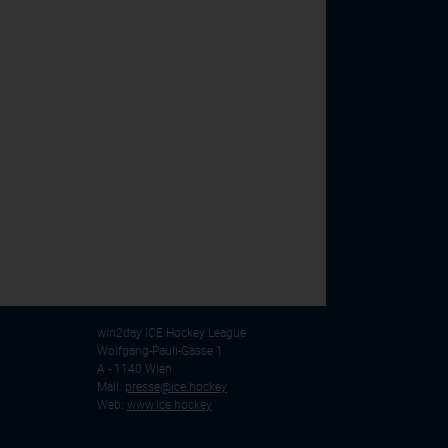
win2day ICE Hockey League
Wolfgang-Pauli-Gasse 1
A - 1140 Wien
Mail:
presse@ice.hockey
Web:
www.ice.hockey