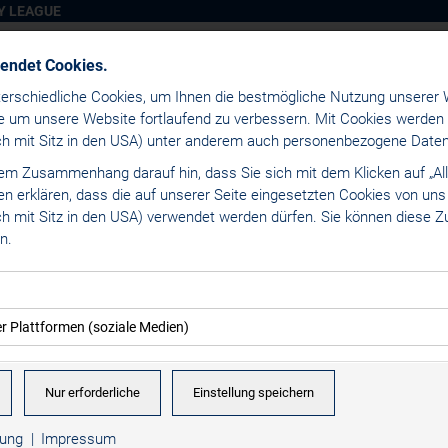
Y LEAGUE
wendet Cookies.
erschiedliche Cookies, um Ihnen die best­mögliche Nutzung unserer 
e um unsere Website fortlaufend zu verbessern. Mit Cookies werden
uch mit Sitz in den USA) unter anderem auch personenbezogene Daten 
sem Zusammenhang darauf hin, dass Sie sich mit dem Klicken auf „All
os Alps Hockey League
/
Teamlogos
den erklären, dass die auf unserer Seite eingesetzten Cookies von un
uch mit Sitz in den USA) verwendet werden dürfen. Sie können diese
n.
Broncos
(. png 
kies ermöglichen grundlegende Funktionen und sind für die einwandfr
er Plattformen (soziale Medien)
rlich. Diese Cookies speichern keine personenbezogenen Daten und 
mmung können eingebettete Inhalte von Drittanbietern (in der Regel s
Origin
elt.
n. Dadurch werden auch Cookies der Drittanbieter auf Ihrem Comput
Nur erforderliche
Einstellung speichern
mer der Website (Erstanbieter)
Small
Anbieter mit Sitz in den USA.
Domain
Ablauf
Zweck
Cust
rung
Impressum