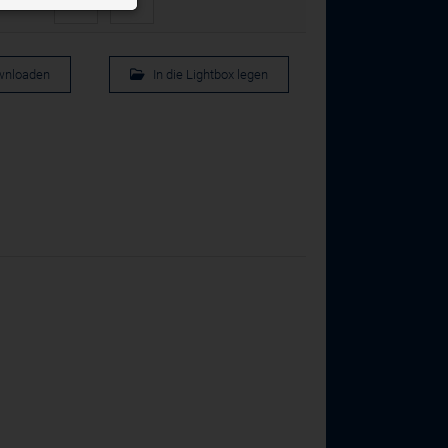
x
n der Website
ough videos
splay targeted
wnloaden
In die Lightbox legen
bieters
privacy?hl=de