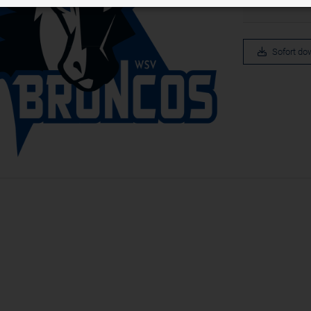
LC (Drittanbieter, Sitz in den USA)
Verwaltung der Session, für die einwandfreie Funktio
Session
erforderlich.
le owned platform for hosting and sharing videos. YouTube collects user data thr
pressetest.presstige.at
tes, which is aggregated with profile data from other Google services in order to di
1 Jahr
Speichert die gewählten Cookie Einstellungen
 visitors across a broad range of their own and other websites.
Sofort do
Domain
Datenschutzerklärung des An
ITOR_INFO1_LIVE, PREF
youtube.com
https://policies.google.com/
youtube-nocookie.com
om (Drittanbieter)
ue Beiträge aus unseren Kanälen auf sozialen Medien ein.
Domain
Datenschutzerklärung des Anbieters
powrio.com
https://www.powr.io/privacy
www.powrio.com
lendeten sozialen Medien werden gesetzt