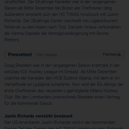
verpflichtet. Der 65-jährige Kanadier war in der vergangenen
Cookie
Saison ab Mitte Dezember bei Bozen als Cheftrainer tätig.
ahoy_*
Außerdem verstärkt sich der HC TIWAG Innsbruck mit Justin
powrio.com
Richards. Der 28-jährige Center wechselt von Ligakonkurrent
https://www.powr.io/privacy
Fehérvár zu den Haien nach Tirol. Darüber hinaus verkündeten
_ga, _gid
die Vienna Capitals die Vertragsverlängerung mit Senna
www.powrio.com
Peeters.
Cookies der eingeblendeten sozialen Medien werden gesetzt
Pressetext
Plaintext
1591 Zeichen
Doug Shedden war in der vergangenen Saison erstmals in der
win2day ICE Hockey League im Einsatz. Ab Mitte Dezember
coachte der Kanadier den HCB Südtirol Alperia, mit dem er im
Viertelfinale an Ljubljana scheiterte. Nun wird der 65-Jährige der
erste Cheftrainer des neuesten Ligamitglieds Milano Hockey
Club. Bei den Lombarden unterschrieb Shedden einen Vertrag
für die kommende Saison.
Justin Richards verstärkt Innsbruck
Der US-Amerikaner Justin Richards wird in der kommenden
Saison Teil des Teams des HC TIWAG Innsbruck sein. Richards