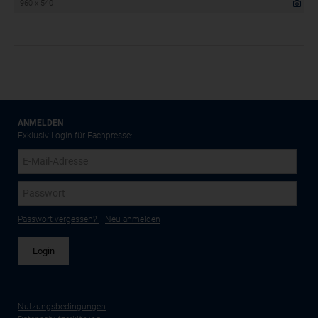
960 x 540
ANMELDEN
Exklusiv-Login für Fachpresse:
Passwort vergessen?
|
Neu anmelden
Nutzungsbedingungen