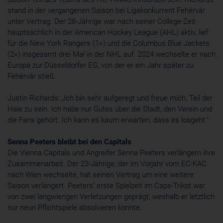
stand in der vergangenen Saison bei Ligakonkurrent Fehérvár
unter Vertrag. Der 28-Jährige war nach seiner College-Zeit
hauptsächlich in der American Hockey League (AHL) aktiv, lief
für die New York Rangers (1×) und die Columbus Blue Jackets
(2×) insgesamt drei Mal in der NHL auf. 2024 wechselte er nach
Europa zur Düsseldorfer EG, von der er ein Jahr später zu
Fehérvár stieß.
Justin Richards: „Ich bin sehr aufgeregt und freue mich, Teil der
Haie zu sein. Ich habe nur Gutes über die Stadt, den Verein und
die Fans gehört. Ich kann es kaum erwarten, dass es losgeht.“
Senna Peeters bleibt bei den Capitals
Die Vienna Capitals und Angreifer Senna Peeters verlängern ihre
Zusammenarbeit. Der 23-Jährige, der im Vorjahr vom EC-KAC
nach Wien wechselte, hat seinen Vertrag um eine weitere
Saison verlängert. Peeters’ erste Spielzeit im Caps-Trikot war
von zwei langwierigen Verletzungen geprägt, weshalb er letztlich
nur neun Pflichtspiele absolvieren konnte.