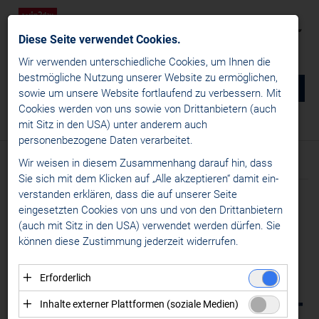
Diese Seite verwendet Cookies.
Wir verwenden unterschiedliche Cookies, um Ihnen die
best­mögliche Nutzung unserer Website zu ermöglichen,
0
DE
sowie um unsere Website fortlaufend zu verbessern. Mit
Cookies werden von uns sowie von Drittanbietern (auch
NEWS
mit Sitz in den USA) unter anderem auch
News
/
News
/
Transfernews
personenbezogene Daten verarbeitet.
win2day ICE Hockey League
Wir weisen in diesem Zusammenhang darauf hin, dass
Text
Bilder
News
Sie sich mit dem Klicken auf „Alle akzeptieren“ damit ein­
Liganews
ver­standen erklären, dass die auf unserer Seite
Meldung vom 11.06.2026
International News
eingesetzten Cookies von uns und von den Drittanbietern
DOUG SHEDDEN IST
(auch mit Sitz in den USA) verwendet werden dürfen. Sie
Transfernews
können diese Zustimmung jederzeit widerrufen.
CHL
NEUER HEAD COACH
Specials
VON MILANO | JUSTIN
Erforderlich
Alps Hockey League
Essenzielle Cookies ermöglichen grundlegende
RICHARDS VERSTÄRKT
Inhalte externer Plattformen (soziale Medien)
Womens Hockey Leagues
Funktionen und sind für die einwandfreie Funktion der