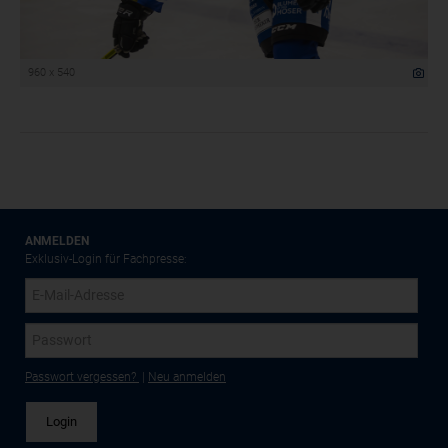
960 x 540
ANMELDEN
Exklusiv-Login für Fachpresse:
Passwort vergessen?
|
Neu anmelden