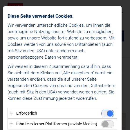
Diese Seite verwendet Cookies.
Wir verwenden unterschiedliche Cookies, um Ihnen die
best­mögliche Nutzung unserer Website zu ermöglichen,
0
DE
sowie um unsere Website fortlaufend zu verbessern. Mit
Cookies werden von uns sowie von Drittanbietern (auch
NEWS
mit Sitz in den USA) unter anderem auch
News
/
Womens Hockey Leagues
personenbezogene Daten verarbeitet.
win2day ICE Hockey League
Wir weisen in diesem Zusammenhang darauf hin, dass
Text
Bilder
Alps Hockey League
Sie sich mit dem Klicken auf „Alle akzeptieren“ damit ein­
ver­standen erklären, dass die auf unserer Seite
Womens Hockey Leagues
Meldung vom 09.01.2026
eingesetzten Cookies von uns und von den Drittanbietern
AWHL
EWHL STARTET INS
(auch mit Sitz in den USA) verwendet werden dürfen. Sie
EWHL
können diese Zustimmung jederzeit widerrufen.
NEUE JAHR
MEDIA
Erforderlich
KONTAKT
Essenzielle Cookies ermöglichen grundlegende
Inhalte externer Plattformen (soziale Medien)
Funktionen und sind für die einwandfreie Funktion der