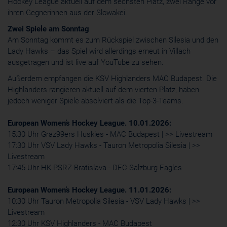
Hockey League aktuell auf dem sechsten Platz, zwei Ränge vor
ihren Gegnerinnen aus der Slowakei.
Zwei Spiele am Sonntag
Am Sonntag kommt es zum Rückspiel zwischen Silesia und den
Lady Hawks – das Spiel wird allerdings erneut in Villach
ausgetragen und ist
live auf YouTube
zu sehen.
Außerdem empfangen die KSV Highlanders MAC Budapest. Die
Highlanders rangieren aktuell auf dem vierten Platz, haben
jedoch weniger Spiele absolviert als die Top-3-Teams.
European Women’s Hockey League. 10.01.2026:
15:30 Uhr Graz99ers Huskies - MAC Budapest |
>> Livestream
17:30 Uhr VSV Lady Hawks - Tauron Metropolia Silesia |
>>
Livestream
17:45 Uhr HK PSRZ Bratislava - DEC Salzburg Eagles
European Women’s Hockey League. 11.01.2026:
10:30 Uhr Tauron Metropolia Silesia - VSV Lady Hawks |
>>
Livestream
12:30 Uhr KSV Highlanders - MAC Budapest