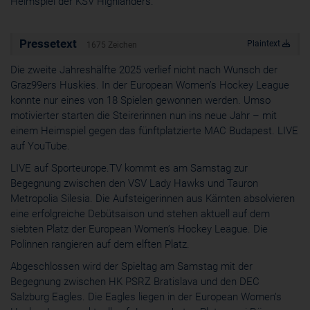
Heimspiel der KSV Highlanders.
Cookie
ahoy_*
Pressetext
powrio.com
Plaintext
1675 Zeichen
https://www.powr.io/privacy
Die zweite Jahreshälfte 2025 verlief nicht nach Wunsch der
_ga, _gid
Graz99ers Huskies. In der European Women’s Hockey League
www.powrio.com
Cookies der eingeblendeten sozialen Medien werden gesetzt
konnte nur eines von 18 Spielen gewonnen werden. Umso
motivierter starten die Steirerinnen nun ins neue Jahr – mit
einem Heimspiel gegen das fünftplatzierte MAC Budapest.
LIVE
auf YouTube
.
LIVE auf Sporteurope.TV
kommt es am Samstag zur
Begegnung zwischen den VSV Lady Hawks und Tauron
Metropolia Silesia. Die Aufsteigerinnen aus Kärnten absolvieren
eine erfolgreiche Debütsaison und stehen aktuell auf dem
siebten Platz der European Women’s Hockey League. Die
Polinnen rangieren auf dem elften Platz.
Abgeschlossen wird der Spieltag am Samstag mit der
Begegnung zwischen HK PSRZ Bratislava und den DEC
Salzburg Eagles. Die Eagles liegen in der European Women’s