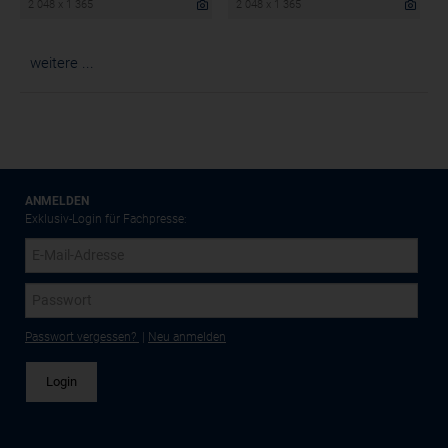
2 048 x 1 365
2 048 x 1 365
weitere ...
ANMELDEN
Exklusiv-Login für Fachpresse:
Passwort vergessen?
|
Neu anmelden