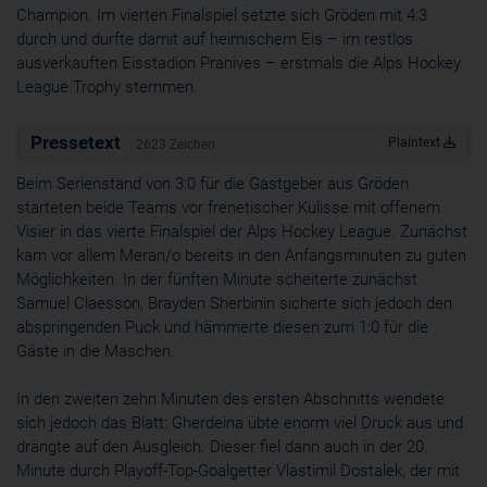
Champion. Im vierten Finalspiel setzte sich Gröden mit 4:3
Cookie
durch und durfte damit auf heimischem Eis – im restlos
ahoy_*
ausverkauften Eisstadion Pranives – erstmals die Alps Hockey
powrio.com
League Trophy stemmen.
https://www.powr.io/privacy
_ga, _gid
www.powrio.com
Pressetext
Plaintext
2623 Zeichen
Cookies der eingeblendeten sozialen Medien werden gesetzt
Beim Serienstand von 3:0 für die Gastgeber aus Gröden
starteten beide Teams vor frenetischer Kulisse mit offenem
Visier in das vierte Finalspiel der Alps Hockey League. Zunächst
kam vor allem Meran/o bereits in den Anfangsminuten zu guten
Möglichkeiten. In der fünften Minute scheiterte zunächst
Samuel Claesson, Brayden Sherbinin sicherte sich jedoch den
abspringenden Puck und hämmerte diesen zum 1:0 für die
Gäste in die Maschen.
In den zweiten zehn Minuten des ersten Abschnitts wendete
sich jedoch das Blatt: Gherdeina übte enorm viel Druck aus und
drängte auf den Ausgleich. Dieser fiel dann auch in der 20.
Minute durch Playoff-Top-Goalgetter Vlastimil Dostalek, der mit