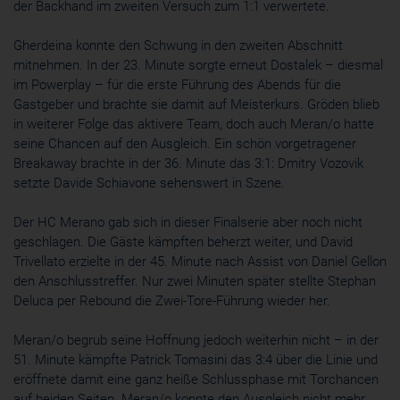
der Backhand im zweiten Versuch zum 1:1 verwertete.
Gherdeina konnte den Schwung in den zweiten Abschnitt
mitnehmen. In der 23. Minute sorgte erneut Dostalek – diesmal
im Powerplay – für die erste Führung des Abends für die
Gastgeber und brachte sie damit auf Meisterkurs. Gröden blieb
in weiterer Folge das aktivere Team, doch auch Meran/o hatte
seine Chancen auf den Ausgleich. Ein schön vorgetragener
Breakaway brachte in der 36. Minute das 3:1: Dmitry Vozovik
setzte Davide Schiavone sehenswert in Szene.
Der HC Merano gab sich in dieser Finalserie aber noch nicht
geschlagen. Die Gäste kämpften beherzt weiter, und David
Trivellato erzielte in der 45. Minute nach Assist von Daniel Gellon
den Anschlusstreffer. Nur zwei Minuten später stellte Stephan
Deluca per Rebound die Zwei-Tore-Führung wieder her.
Meran/o begrub seine Hoffnung jedoch weiterhin nicht – in der
51. Minute kämpfte Patrick Tomasini das 3:4 über die Linie und
eröffnete damit eine ganz heiße Schlussphase mit Torchancen
auf beiden Seiten. Meran/o konnte den Ausgleich nicht mehr