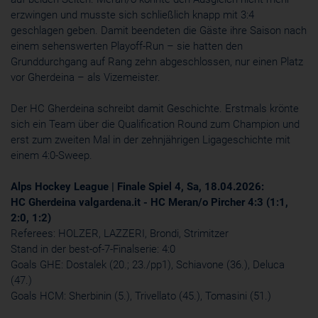
erzwingen und musste sich schließlich knapp mit 3:4
geschlagen geben. Damit beendeten die Gäste ihre Saison nach
einem sehenswerten Playoff-Run – sie hatten den
Grunddurchgang auf Rang zehn abgeschlossen, nur einen Platz
vor Gherdeina – als Vizemeister.
Der HC Gherdeina schreibt damit Geschichte. Erstmals krönte
sich ein Team über die Qualification Round zum Champion und
erst zum zweiten Mal in der zehnjährigen Ligageschichte mit
einem 4:0-Sweep.
Alps Hockey League | Finale Spiel 4, Sa, 18.04.2026:
HC Gherdeina valgardena.it - HC Meran/o Pircher 4:3 (1:1,
2:0, 1:2)
Referees: HOLZER, LAZZERI, Brondi, Strimitzer
Stand in der best-of-7-Finalserie: 4:0
Goals GHE: Dostalek (20.; 23./pp1), Schiavone (36.), Deluca
(47.)
Goals HCM: Sherbinin (5.), Trivellato (45.), Tomasini (51.)