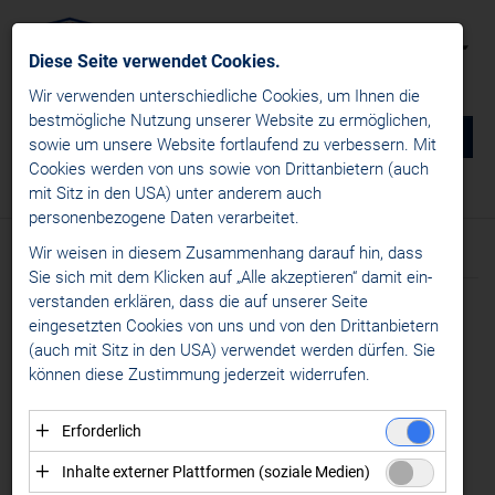
Diese Seite verwendet Cookies.
Wir verwenden unterschiedliche Cookies, um Ihnen die
best­mögliche Nutzung unserer Website zu ermöglichen,
0
DE
sowie um unsere Website fortlaufend zu verbessern. Mit
Cookies werden von uns sowie von Drittanbietern (auch
NEWS
mit Sitz in den USA) unter anderem auch
News
/
Alps Hockey League
/
Liganews
personenbezogene Daten verarbeitet.
win2day ICE Hockey League
Wir weisen in diesem Zusammenhang darauf hin, dass
Text
Bilder
Alps Hockey League
Sie sich mit dem Klicken auf „Alle akzeptieren“ damit ein­
ver­standen erklären, dass die auf unserer Seite
Liganews
Meldung vom 18.04.2026
eingesetzten Cookies von uns und von den Drittanbietern
Transfernews
GHERDEINA IST
(auch mit Sitz in den USA) verwendet werden dürfen. Sie
Womens Hockey Leagues
können diese Zustimmung jederzeit widerrufen.
ERSTMALS CHAMPION
MEDIA
DER ALPS HOCKEY
Erforderlich
KONTAKT
Essenzielle Cookies ermöglichen grundlegende
LEAGUE
Inhalte externer Plattformen (soziale Medien)
Funktionen und sind für die einwandfreie Funktion der