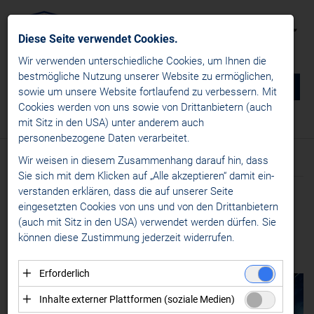
Diese Seite verwendet Cookies.
Wir verwenden unterschiedliche Cookies, um Ihnen die
best­mögliche Nutzung unserer Website zu ermöglichen,
0
DE
sowie um unsere Website fortlaufend zu verbessern. Mit
Cookies werden von uns sowie von Drittanbietern (auch
NEWS
mit Sitz in den USA) unter anderem auch
News
/
Alps Hockey League
/
Liganews
personenbezogene Daten verarbeitet.
win2day ICE Hockey League
Wir weisen in diesem Zusammenhang darauf hin, dass
Text
Alps Hockey League
Sie sich mit dem Klicken auf „Alle akzeptieren“ damit ein­
ver­standen erklären, dass die auf unserer Seite
Liganews
Meldung vom 03.02.2026
eingesetzten Cookies von uns und von den Drittanbietern
Transfernews
NO BORDERS. JUST
(auch mit Sitz in den USA) verwendet werden dürfen. Sie
Womens Hockey Leagues
können diese Zustimmung jederzeit widerrufen.
ALPS.
MEDIA
Erforderlich
KONTAKT
Essenzielle Cookies ermöglichen grundlegende
Inhalte externer Plattformen (soziale Medien)
Funktionen und sind für die einwandfreie Funktion der