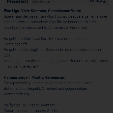
Pressetext
Plaintext
1306 Zeichen
Cookie
Eine Liga. Viele Stimmen. Gemeinsame Werte.
ahoy_*
powrio.com
Spieler aus der gesamten Alps Hockey League erzählen in ihren
https://www.powr.io/privacy
eigenen Worten, was diese Liga für sie bedeutet. In ihrer
_ga, _gid
jeweiligen Landessprache. Authentisch. Persönlich.
www.powrio.com
Cookies der eingeblendeten sozialen Medien werden gesetzt
Es geht um Werte wie Familie, Zusammenhalt und
Gemeinschaft.
Es geht um das tägliche Miteinander in einer internationalen
Liga.
Und es geht um die Überzeugung, dass Herkunft niemals trennt
– sondern bereichert.
Haltung zeigen. Positiv. Gemeinsam.
Die Alps Hockey League bekennt sich, mit einer klaren
Botschaft, zu Respekt, Offenheit und gegenseitiger
Wertschätzung.
Vielfalt ist Teil unserer Identität.
Zusammenhalt ist unsere Stärke.