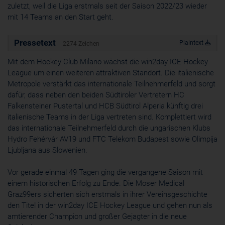
zuletzt, weil die Liga erstmals seit der Saison 2022/23 wieder
Cookie
mit 14 Teams an den Start geht.
ahoy_*
powrio.com
Pressetext
https://www.powr.io/privacy
Plaintext
2274 Zeichen
_ga, _gid
Mit dem Hockey Club Milano wächst die win2day ICE Hockey
www.powrio.com
Cookies der eingeblendeten sozialen Medien werden gesetzt
League um einen weiteren attraktiven Standort. Die italienische
Metropole verstärkt das internationale Teilnehmerfeld und sorgt
dafür, dass neben den beiden Südtiroler Vertretern HC
Falkensteiner Pustertal und HCB Südtirol Alperia künftig drei
italienische Teams in der Liga vertreten sind. Komplettiert wird
das internationale Teilnehmerfeld durch die ungarischen Klubs
Hydro Fehérvár AV19 und FTC Telekom Budapest sowie Olimpija
Ljubljana aus Slowenien.
Vor gerade einmal 49 Tagen ging die vergangene Saison mit
einem historischen Erfolg zu Ende. Die Moser Medical
Graz99ers sicherten sich erstmals in ihrer Vereinsgeschichte
den Titel in der win2day ICE Hockey League und gehen nun als
amtierender Champion und großer Gejagter in die neue