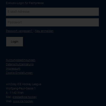
Exklusiv-Login für Fachpresse:
Passwort vergessen?
|
Neu anmelden
Nutzungsbedingungen
Datenschutzerklärung
Impressum
Cookie Einstellungen
win2day ICE Hockey League
Wolfgang-Pauli-Gasse 1
A - 1140 Wien
Mail:
presse@ice.hockey
Web:
www.ice.hockey