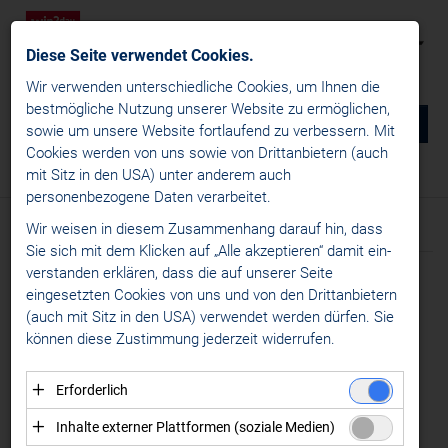
Diese Seite verwendet Cookies.
Wir verwenden unterschiedliche Cookies, um Ihnen die
best­mögliche Nutzung unserer Website zu ermöglichen,
0
DE
sowie um unsere Website fortlaufend zu verbessern. Mit
Cookies werden von uns sowie von Drittanbietern (auch
NEWS
mit Sitz in den USA) unter anderem auch
News
/
News
/
Liganews
personenbezogene Daten verarbeitet.
win2day ICE Hockey League
Wir weisen in diesem Zusammenhang darauf hin, dass
Text
Bilder
News
Sie sich mit dem Klicken auf „Alle akzeptieren“ damit ein­
Liganews
ver­standen erklären, dass die auf unserer Seite
Meldung vom 10.06.2026
International News
eingesetzten Cookies von uns und von den Drittanbietern
NOCH 100 TAGE:
(auch mit Sitz in den USA) verwendet werden dürfen. Sie
Transfernews
können diese Zustimmung jederzeit widerrufen.
CHL
COUNTDOWN AUF DIE
Specials
SAISON 2026/27
Erforderlich
Alps Hockey League
Essenzielle Cookies ermöglichen grundlegende
LÄUFT
Inhalte externer Plattformen (soziale Medien)
Womens Hockey Leagues
Funktionen und sind für die einwandfreie Funktion der