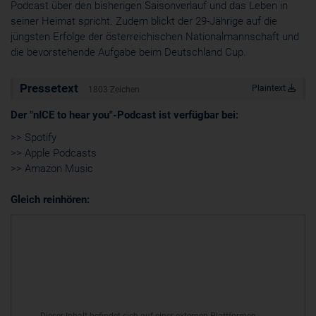
Podcast über den bisherigen Saisonverlauf und das Leben in
Cookie
seiner Heimat spricht. Zudem blickt der 29-Jährige auf die
ahoy_*
jüngsten Erfolge der österreichischen Nationalmannschaft und
powrio.com
die bevorstehende Aufgabe beim Deutschland Cup.
https://www.powr.io/privacy
_ga, _gid
Pressetext
www.powrio.com
Plaintext
1803 Zeichen
Cookies der eingeblendeten sozialen Medien werden gesetzt
Der "nICE to hear you"-Podcast ist verfügbar bei:
>> Spotify
>> Apple Podcasts
>> Amazon Music
Gleich reinhören: