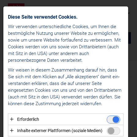
Diese Seite verwendet Cookies.
Wir verwenden unterschiedliche Cookies, um Ihnen die
best­mögliche Nutzung unserer Website zu ermöglichen,
0
DE
sowie um unsere Website fortlaufend zu verbessern. Mit
Cookies werden von uns sowie von Drittanbietern (auch
NEWS
mit Sitz in den USA) unter anderem auch
News
/
win2day ICE Hockey League
/
Specials
personenbezogene Daten verarbeitet.
win2day ICE Hockey League
Wir weisen in diesem Zusammenhang darauf hin, dass
Text
News
Sie sich mit dem Klicken auf „Alle akzeptieren“ damit ein­
Specials
ver­standen erklären, dass die auf unserer Seite
Meldung vom 01.11.2025
ICE Inside
eingesetzten Cookies von uns und von den Drittanbietern
PIONEERS-
(auch mit Sitz in den USA) verwendet werden dürfen. Sie
ICE Business
können diese Zustimmung jederzeit widerrufen.
Alps Hockey League
VERTEIDIGER RAMÓN
Womens Hockey Leagues
SCHNETZER ZU GAST
Erforderlich
MEDIA
Essenzielle Cookies ermöglichen grundlegende
IM ICE-PODCAST
Inhalte externer Plattformen (soziale Medien)
Funktionen und sind für die einwandfreie Funktion der