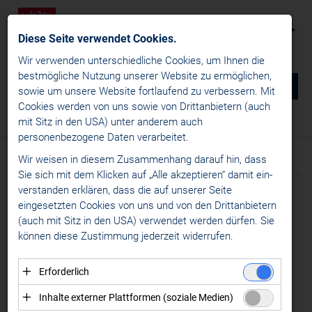
Diese Seite verwendet Cookies.
Wir verwenden unterschiedliche Cookies, um Ihnen die
best­mögliche Nutzung unserer Website zu ermöglichen,
0
DE
sowie um unsere Website fortlaufend zu verbessern. Mit
Cookies werden von uns sowie von Drittanbietern (auch
NEWS
mit Sitz in den USA) unter anderem auch
News
/
News
/
Transfernews
personenbezogene Daten verarbeitet.
win2day ICE Hockey League
Wir weisen in diesem Zusammenhang darauf hin, dass
Text
News
Sie sich mit dem Klicken auf „Alle akzeptieren“ damit ein­
Liganews
ver­standen erklären, dass die auf unserer Seite
Meldung vom 05.06.2026
International News
eingesetzten Cookies von uns und von den Drittanbietern
PUSTERTAL
(auch mit Sitz in den USA) verwendet werden dürfen. Sie
Transfernews
können diese Zustimmung jederzeit widerrufen.
CHL
VERSTÄRKT SICH MIT
Specials
LUKE MONCADA |
Erforderlich
Alps Hockey League
Essenzielle Cookies ermöglichen grundlegende
TOMMY PURDELLER
Inhalte externer Plattformen (soziale Medien)
Womens Hockey Leagues
Funktionen und sind für die einwandfreie Funktion der