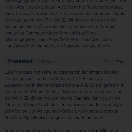
der vergangenen Saison feierte der Center mit Gröden den Titel
Cookie
in der Alps Hockey League. Außerdem hat Pustertal bestätigt,
ahoy_*
dass Tommy Purdeller in der kommenden Saison erneut für die
powrio.com
Wölfe auflaufen wird. Für den 22-Jährigen wird es die dritte
https://www.powr.io/privacy
Saison bei den Profis seines Heimatvereins sein. Darüber
_ga, _gid
hinaus hat Champion Moser Medical Graz99ers
www.powrio.com
bekanntgegeben, dass Playoffs-MVP & Topscorer Lukas
Cookies der eingeblendeten sozialen Medien werden gesetzt
Haudum den Verein nach zwei Saisonen verlassen wird.
Pressetext
Plaintext
1138 Zeichen
Luke Moncade hat seine Juniorenzeit in der Ontario Hockey
League gespielt, und sein Debut im Profi-Eishockey
ausgerechnet in der verkürzten Corona-AHL-Saison gefeiert. In
den Jahren 2021 bis 2025 traf Moncada stets als Gegner auf
die Wölfe. Zunächst mit den Vienna Capitals, dann gleich drei
Jahre mit Asiago. Nach dem Ausscheiden aus der Liga folgte
der Wechsel von Asiago nach Gröden, wo Moncada starken
Anteil am Alps Hockey League-Titel der „Furie“ hatte.
Außerdem bestätigte Pustertal, dass Tommy Purdeller auch in