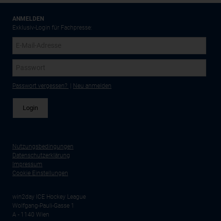
ANMELDEN
Exklusiv-Login für Fachpresse:
Passwort vergessen?
|
Neu anmelden
Nutzungsbedingungen
Datenschutzerklärung
Impressum
Cookie Einstellungen
win2day ICE Hockey League
Wolfgang-Pauli-Gasse 1
A - 1140 Wien