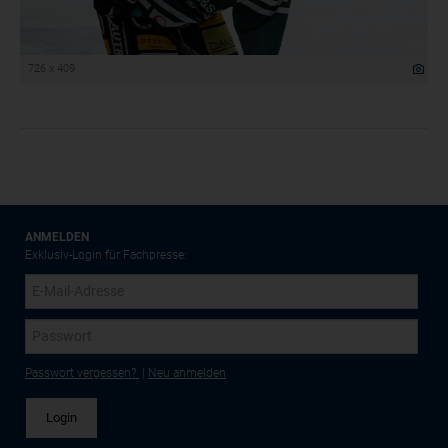
726 x 409
ANMELDEN
Exklusiv-Login für Fachpresse:
Passwort vergessen?
|
Neu anmelden