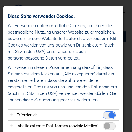
Diese Seite verwendet Cookies.
Wir verwenden unterschiedliche Cookies, um Ihnen die
best­mögliche Nutzung unserer Website zu ermöglichen,
0
DE
sowie um unsere Website fortlaufend zu verbessern. Mit
Cookies werden von uns sowie von Drittanbietern (auch
NEWS
mit Sitz in den USA) unter anderem auch
News
/
Alps Hockey League
/
Liganews
personenbezogene Daten verarbeitet.
win2day ICE Hockey League
Wir weisen in diesem Zusammenhang darauf hin, dass
Text
Bilder
Alps Hockey League
Sie sich mit dem Klicken auf „Alle akzeptieren“ damit ein­
ver­standen erklären, dass die auf unserer Seite
Liganews
Meldung vom 12.06.2026
eingesetzten Cookies von uns und von den Drittanbietern
Transfernews
RITTEN, KITZBÜHEL
(auch mit Sitz in den USA) verwendet werden dürfen. Sie
Womens Hockey Leagues
können diese Zustimmung jederzeit widerrufen.
UND MERAN GEBEN
MEDIA
NEUZUGÄNGE
Erforderlich
KONTAKT
Essenzielle Cookies ermöglichen grundlegende
BEKANNT
Inhalte externer Plattformen (soziale Medien)
Funktionen und sind für die einwandfreie Funktion der