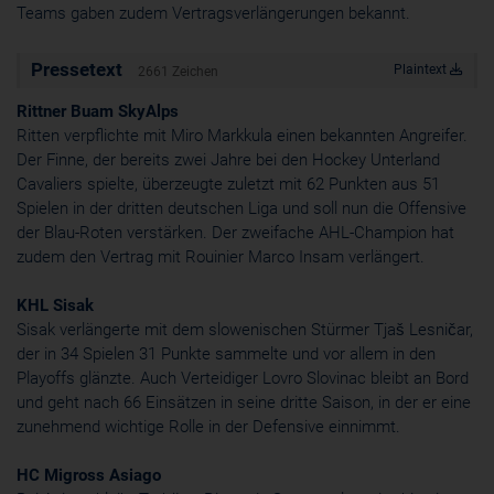
Teams gaben zudem Vertragsverlängerungen bekannt.
Cookie
ahoy_*
Pressetext
powrio.com
Plaintext
2661 Zeichen
https://www.powr.io/privacy
Rittner Buam SkyAlps
_ga, _gid
Ritten verpflichte mit Miro Markkula einen bekannten Angreifer.
www.powrio.com
Cookies der eingeblendeten sozialen Medien werden gesetzt
Der Finne, der bereits zwei Jahre bei den Hockey Unterland
Cavaliers spielte, überzeugte zuletzt mit 62 Punkten aus 51
Spielen in der dritten deutschen Liga und soll nun die Offensive
der Blau-Roten verstärken. Der zweifache AHL-Champion hat
zudem den Vertrag mit Rouinier Marco Insam verlängert.
KHL Sisak
Sisak verlängerte mit dem slowenischen Stürmer Tjaš Lesničar,
der in 34 Spielen 31 Punkte sammelte und vor allem in den
Playoffs glänzte. Auch Verteidiger Lovro Slovinac bleibt an Bord
und geht nach 66 Einsätzen in seine dritte Saison, in der er eine
zunehmend wichtige Rolle in der Defensive einnimmt.
HC Migross Asiago