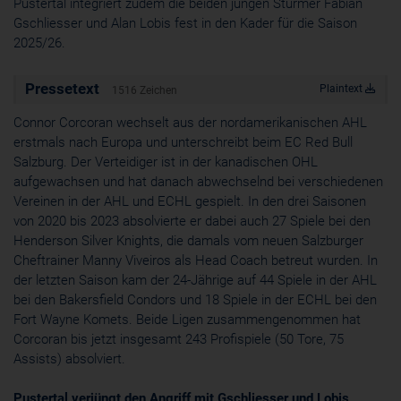
Pustertal integriert zudem die beiden jungen Stürmer Fabian
Cookie
Gschliesser und Alan Lobis fest in den Kader für die Saison
ahoy_*
2025/26.
powrio.com
https://www.powr.io/privacy
Pressetext
Plaintext
1516 Zeichen
_ga, _gid
www.powrio.com
Connor Corcoran wechselt aus der nordamerikanischen AHL
Cookies der eingeblendeten sozialen Medien werden gesetzt
erstmals nach Europa und unterschreibt beim EC Red Bull
Salzburg. Der Verteidiger ist in der kanadischen OHL
aufgewachsen und hat danach abwechselnd bei verschiedenen
Vereinen in der AHL und ECHL gespielt. In den drei Saisonen
von 2020 bis 2023 absolvierte er dabei auch 27 Spiele bei den
Henderson Silver Knights, die damals vom neuen Salzburger
Cheftrainer Manny Viveiros als Head Coach betreut wurden. In
der letzten Saison kam der 24-Jährige auf 44 Spiele in der AHL
bei den Bakersfield Condors und 18 Spiele in der ECHL bei den
Fort Wayne Komets. Beide Ligen zusammengenommen hat
Corcoran bis jetzt insgesamt 243 Profispiele (50 Tore, 75
Assists) absolviert.
Pustertal verjüngt den Angriff mit Gschliesser und Lobis