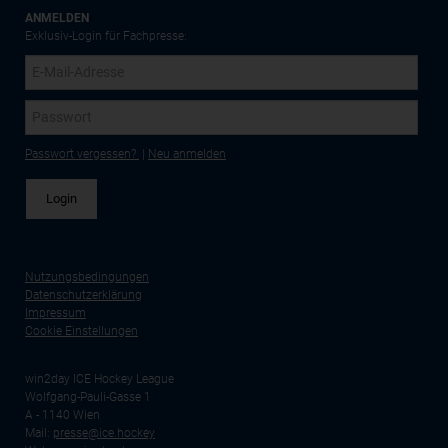
ANMELDEN
Exklusiv-Login für Fachpresse:
Passwort vergessen?
|
Neu anmelden
Nutzungsbedingungen
Datenschutzerklärung
Impressum
Cookie Einstellungen
win2day ICE Hockey League
Wolfgang-Pauli-Gasse 1
A - 1140 Wien
Mail:
presse@ice.hockey