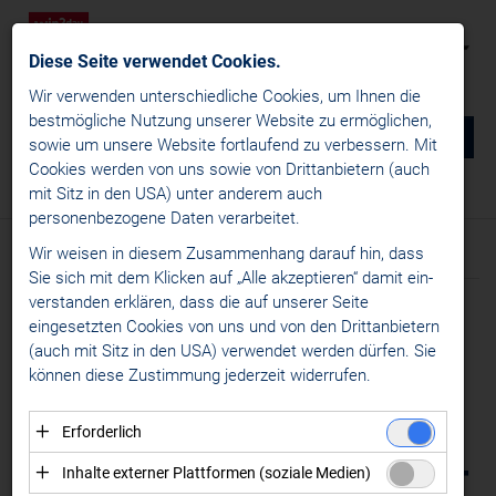
Diese Seite verwendet Cookies.
Wir verwenden unterschiedliche Cookies, um Ihnen die
best­mögliche Nutzung unserer Website zu ermöglichen,
0
DE
sowie um unsere Website fortlaufend zu verbessern. Mit
Cookies werden von uns sowie von Drittanbietern (auch
NEWS
mit Sitz in den USA) unter anderem auch
News
/
News
/
Transfernews
personenbezogene Daten verarbeitet.
win2day ICE Hockey League
Wir weisen in diesem Zusammenhang darauf hin, dass
Text
News
Sie sich mit dem Klicken auf „Alle akzeptieren“ damit ein­
Liganews
ver­standen erklären, dass die auf unserer Seite
Meldung vom 06.06.2025
International News
eingesetzten Cookies von uns und von den Drittanbietern
SALZBURG
(auch mit Sitz in den USA) verwendet werden dürfen. Sie
Transfernews
können diese Zustimmung jederzeit widerrufen.
CHL
VERPFLICHTET
Specials
CONNOR CORCORAN |
Erforderlich
Alps Hockey League
Essenzielle Cookies ermöglichen grundlegende
PUSTERTAL VERJÜNGT
Inhalte externer Plattformen (soziale Medien)
Womens Hockey Leagues
Funktionen und sind für die einwandfreie Funktion der