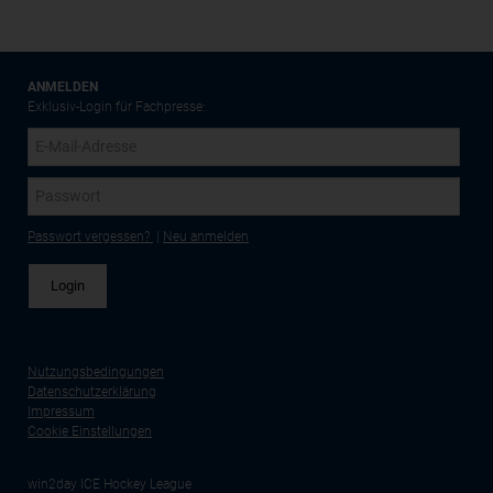
ANMELDEN
Exklusiv-Login für Fachpresse:
Passwort vergessen?
|
Neu anmelden
Nutzungsbedingungen
Datenschutzerklärung
Impressum
Cookie Einstellungen
win2day ICE Hockey League