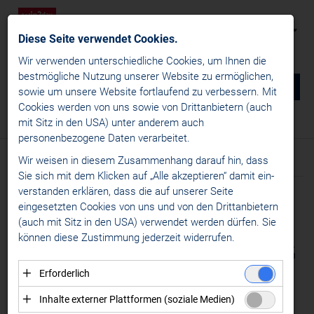
Diese Seite verwendet Cookies.
Wir verwenden unterschiedliche Cookies, um Ihnen die
best­mögliche Nutzung unserer Website zu ermöglichen,
0
DE
sowie um unsere Website fortlaufend zu verbessern. Mit
Cookies werden von uns sowie von Drittanbietern (auch
NEWS
mit Sitz in den USA) unter anderem auch
News
/
Specials
/
ICE Inside
personenbezogene Daten verarbeitet.
win2day ICE Hockey League
Wir weisen in diesem Zusammenhang darauf hin, dass
Text
News
Sie sich mit dem Klicken auf „Alle akzeptieren“ damit ein­
Specials
ver­standen erklären, dass die auf unserer Seite
Meldung vom 10.03.2025
ICE Inside
eingesetzten Cookies von uns und von den Drittanbietern
SCHALLMAUER
(auch mit Sitz in den USA) verwendet werden dürfen. Sie
ICE Business
können diese Zustimmung jederzeit widerrufen.
Alps Hockey League
GEKNACKT: ERSTMALS
Womens Hockey Leagues
SEIT DER SAISON
Erforderlich
MEDIA
Essenzielle Cookies ermöglichen grundlegende
2018/19 MEHR ALS
Inhalte externer Plattformen (soziale Medien)
Funktionen und sind für die einwandfreie Funktion der