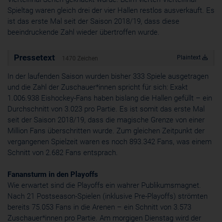
Spieltag waren gleich drei der vier Hallen restlos ausverkauft. Es
Cookie
ist das erste Mal seit der Saison 2018/19, dass diese
ahoy_*
powrio.com
beeindruckende Zahl wieder übertroffen wurde.
https://www.powr.io/privacy
_ga, _gid
Pressetext
Plaintext
1470 Zeichen
www.powrio.com
Cookies der eingeblendeten sozialen Medien werden gesetzt
In der laufenden Saison wurden bisher 333 Spiele ausgetragen
und die Zahl der Zuschauer*innen spricht für sich: Exakt
1.006.938 Eishockey-Fans haben bislang die Hallen gefüllt – ein
Durchschnitt von 3.023 pro Partie. Es ist somit das erste Mal
seit der Saison 2018/19, dass die magische Grenze von einer
Million Fans überschritten wurde. Zum gleichen Zeitpunkt der
vergangenen Spielzeit waren es noch 893.342 Fans, was einem
Schnitt von 2.682 Fans entsprach.
Fanansturm in den Playoffs
Wie erwartet sind die Playoffs ein wahrer Publikumsmagnet.
Nach 21 Postseason-Spielen (inklusive Pre-Playoffs) strömten
bereits 75.053 Fans in die Arenen – ein Schnitt von 3.573
Zuschauer*innen pro Partie. Am morgigen Dienstag wird der