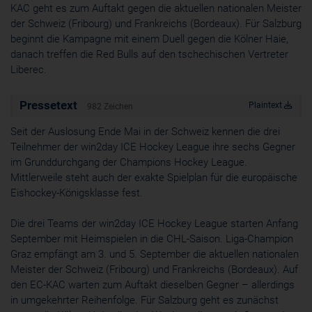
KAC geht es zum Auftakt gegen die aktuellen nationalen Meister
Cookie
der Schweiz (Fribourg) und Frankreichs (Bordeaux). Für Salzburg
ahoy_*
beginnt die Kampagne mit einem Duell gegen die Kölner Haie,
powrio.com
danach treffen die Red Bulls auf den tschechischen Vertreter
https://www.powr.io/privacy
Liberec.
_ga, _gid
www.powrio.com
Cookies der eingeblendeten sozialen Medien werden gesetzt
Pressetext
Plaintext
982 Zeichen
Seit der Auslosung Ende Mai in der Schweiz kennen die drei
Teilnehmer der win2day ICE Hockey League ihre sechs Gegner
im Grunddurchgang der Champions Hockey League.
Mittlerweile steht auch der exakte Spielplan für die europäische
Eishockey-Königsklasse fest.
Die drei Teams der win2day ICE Hockey League starten Anfang
September mit Heimspielen in die CHL-Saison. Liga-Champion
Graz empfängt am 3. und 5. September die aktuellen nationalen
Meister der Schweiz (Fribourg) und Frankreichs (Bordeaux). Auf
den EC-KAC warten zum Auftakt dieselben Gegner – allerdings
in umgekehrter Reihenfolge. Für Salzburg geht es zunächst