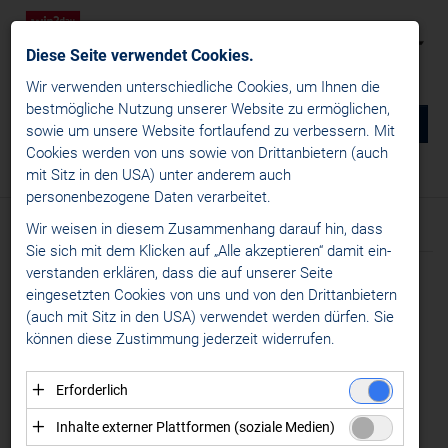
Diese Seite verwendet Cookies.
Wir verwenden unterschiedliche Cookies, um Ihnen die
best­mögliche Nutzung unserer Website zu ermöglichen,
0
DE
sowie um unsere Website fortlaufend zu verbessern. Mit
Cookies werden von uns sowie von Drittanbietern (auch
NEWS
mit Sitz in den USA) unter anderem auch
News
/
News
/
International News
personenbezogene Daten verarbeitet.
win2day ICE Hockey League
Wir weisen in diesem Zusammenhang darauf hin, dass
Text
Bilder
News
Sie sich mit dem Klicken auf „Alle akzeptieren“ damit ein­
Liganews
ver­standen erklären, dass die auf unserer Seite
Meldung vom 12.06.2026
International News
eingesetzten Cookies von uns und von den Drittanbietern
SPIELPLAN FÜR DEN
(auch mit Sitz in den USA) verwendet werden dürfen. Sie
Transfernews
können diese Zustimmung jederzeit widerrufen.
CHL
CHL-
Specials
GRUNDDURCHGANG
Erforderlich
Alps Hockey League
Essenzielle Cookies ermöglichen grundlegende
STEHT FEST
Inhalte externer Plattformen (soziale Medien)
Womens Hockey Leagues
Funktionen und sind für die einwandfreie Funktion der