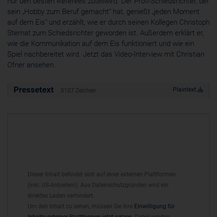
nur den besten Referees zuteilwird. Der Profi-Schiedsrichter, der
Cookie
sein „Hobby zum Beruf gemacht“ hat, genießt „jeden Moment
ahoy_*
auf dem Eis“ und erzählt, wie er durch seinen Kollegen Christoph
powrio.com
Sternat zum Schiedsrichter geworden ist. Außerdem erklärt er,
https://www.powr.io/privacy
wie die Kommunikation auf dem Eis funktioniert und wie ein
_ga, _gid
Spiel nachbereitet wird. Jetzt das Video-Interview mit Christian
www.powrio.com
Ofner ansehen.
Cookies der eingeblendeten sozialen Medien werden gesetzt
Pressetext
Plaintext
3107 Zeichen
Dieser Inhalt befindet sich auf einer externen Plattformen
(inkl. US-Anbietern). Aus Datenschutzgründen wird ein
direktes Laden verhindert.
Um den Inhalt zu sehen, müssen Sie Ihre
Einwilligung für
Inhalte externer Plattformen jetzt setzen
. Dabei werden