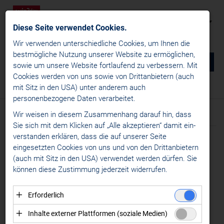
Diese Seite verwendet Cookies.
Wir verwenden unterschiedliche Cookies, um Ihnen die
best­mögliche Nutzung unserer Website zu ermöglichen,
0
DE
sowie um unsere Website fortlaufend zu verbessern. Mit
Cookies werden von uns sowie von Drittanbietern (auch
NEWS
mit Sitz in den USA) unter anderem auch
News
/
Specials
/
ICE Inside
personenbezogene Daten verarbeitet.
win2day ICE Hockey League
Wir weisen in diesem Zusammenhang darauf hin, dass
Text
News
Sie sich mit dem Klicken auf „Alle akzeptieren“ damit ein­
Specials
ver­standen erklären, dass die auf unserer Seite
Meldung vom 28.03.2026
ICE Inside
eingesetzten Cookies von uns und von den Drittanbietern
WM-SCHIEDSRICHTER
(auch mit Sitz in den USA) verwendet werden dürfen. Sie
ICE Business
können diese Zustimmung jederzeit widerrufen.
Alps Hockey League
CHRISTIAN OFNER:
Womens Hockey Leagues
„ICH HABE MEIN
Erforderlich
MEDIA
Essenzielle Cookies ermöglichen grundlegende
HOBBY ZUM BERUF
Inhalte externer Plattformen (soziale Medien)
Funktionen und sind für die einwandfreie Funktion der