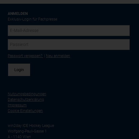
ANMELDEN
Exklusiv-Login für Fachpresse:
Passwort vergessen?
|
Neu anmelden
Nutzungsbedingungen
Datenschutzerklärung
Impressum
Cookie Einstellungen
win2day ICE Hockey League
Wolfgang-Pauli-Gasse 1
A - 1140 Wien