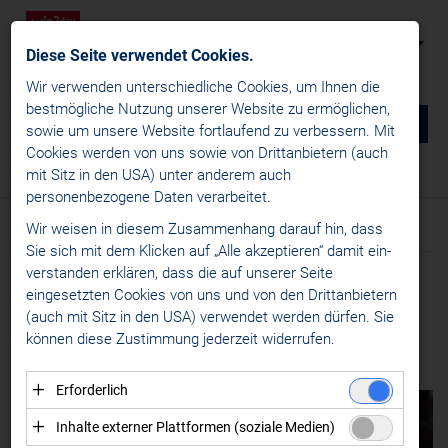
Diese Seite verwendet Cookies.
Wir verwenden unterschiedliche Cookies, um Ihnen die
best­mögliche Nutzung unserer Website zu ermöglichen,
0
DE
sowie um unsere Website fortlaufend zu verbessern. Mit
Cookies werden von uns sowie von Drittanbietern (auch
NEWS
mit Sitz in den USA) unter anderem auch
News
/
News
/
Transfernews
personenbezogene Daten verarbeitet.
win2day ICE Hockey League
Wir weisen in diesem Zusammenhang darauf hin, dass
Text
News
Sie sich mit dem Klicken auf „Alle akzeptieren“ damit ein­
Liganews
ver­standen erklären, dass die auf unserer Seite
Meldung vom 31.07.2024
International News
eingesetzten Cookies von uns und von den Drittanbietern
FILIPPO RIGONI
(auch mit Sitz in den USA) verwendet werden dürfen. Sie
Transfernews
können diese Zustimmung jederzeit widerrufen.
CHL
BLEIBT BEI ASIAGO
Specials
Erforderlich
Alps Hockey League
Essenzielle Cookies ermöglichen grundlegende
Inhalte externer Plattformen (soziale Medien)
Womens Hockey Leagues
Funktionen und sind für die einwandfreie Funktion der