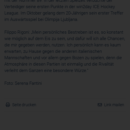
mit der Nummer 89. In der letzten Spielzeit verbuchte der
Verteidiger seine ersten Punkte in der win2day ICE Hockey
Cookie
ahoy_*
League. Im Oktober gelang dem 20-Jährigen sein erster Treffer
powrio.com
im Auswärtsspiel bei Olimpija Ljubljana.
https://www.powr.io/privacy
_ga, _gid
Filippo Rigoni: „Mein persönliches Bestreben ist es, so konstant
www.powrio.com
wie möglich auf dem Eis zu sein, und dafür will ich alle Chancen,
Cookies der eingeblendeten sozialen Medien werden gesetzt
die mir gegeben werden, nutzen. Ich persönlich kann es kaum
erwarten, zu Hause gegen die anderen italienischen
Mannschaften und vor allem gegen Bozen zu spielen, denn die
Atmosphäre in diesen Partien ist einmalig und die Rivalität
verleiht dem Ganzen eine besondere Würze.“
Foto: Serena Fantini
Seite drucken
Link mailen